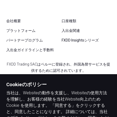
会社概要
口座種類
プラットフォーム
入出金関連
パートナープログラム
FXDD Insightsシリーズ
入出金ガイドラインと手数料
FXDD Trading SACはペルーに登録され、外国為替サービスを提
供するために認可されています。
FXDD Trading Ltd. はカナダのFINTRACによって外国為替取引お
Cookieのポリシー
よび送金を提供するために認可されたMoney Serviceビジネスラ
当社は、Websiteの動作を支援し、Websiteの使用方法
イセンスの保持しており、企業登録番号はBC1348842です。
を理解し、お客様の経験を当社Website向上のため
Cookie を使用します。 「同意する」をクリックする
と、同意したことになります。 詳細については、当社