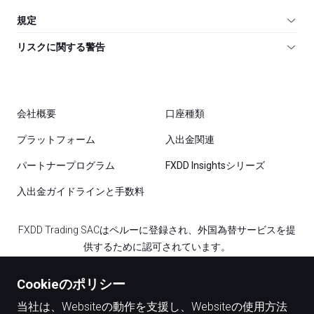
規定
リスクに関する警告
会社概要
口座種類
プラットフォーム
入出金関連
パートナープログラム
FXDD Insightsシリーズ
入出金ガイドラインと手数料
FXDD Trading SACはペルーに登録され、外国為替サービスを提
供するために認可されています。
FXDD Trading Ltd. はカナダのFINTRACによって外国為替取引お
Cookieのポリシー
よび送金を提供するために認可されたMoney Serviceビジネスラ
当社は、Websiteの動作を支援し、Websiteの使用方法
イセンスの保持しており、企業登録番号はBC1348842です。