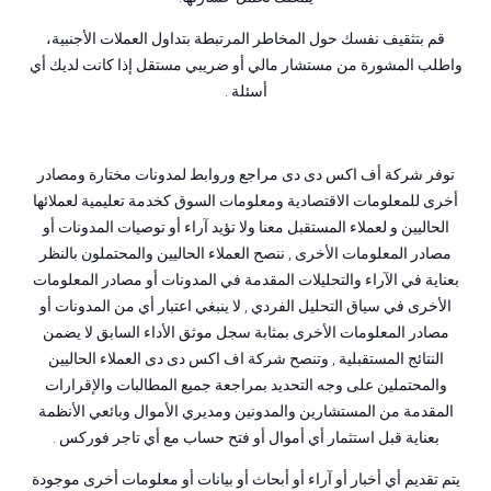
قم بتثقيف نفسك حول المخاطر المرتبطة بتداول العملات الأجنبية،
واطلب المشورة من مستشار مالي أو ضريبي مستقل إذا كانت لديك أي
أسئلة .
توفر شركة أف اكس دى دى مراجع وروابط لمدونات مختارة ومصادر
أخرى للمعلومات الاقتصادية ومعلومات السوق كخدمة تعليمية لعملائها
الحاليين و لعملاء المستقبل معنا ولا تؤيد آراء أو توصيات المدونات أو
مصادر المعلومات الأخرى , ننصح العملاء الحاليين والمحتملون بالنظر
بعناية في الآراء والتحليلات المقدمة في المدونات أو مصادر المعلومات
الأخرى في سياق التحليل الفردي , لا ينبغي اعتبار أي من المدونات أو
مصادر المعلومات الأخرى بمثابة سجل موثق الأداء السابق لا يضمن
النتائج المستقبلية , وتنصح شركة اف اكس دى دى العملاء الحاليين
والمحتملين على وجه التحديد بمراجعة جميع المطالبات والإقرارات
المقدمة من المستشارين والمدونين ومديري الأموال وبائعي الأنظمة
بعناية قبل استثمار أي أموال أو فتح حساب مع أي تاجر فوركس .
يتم تقديم أي أخبار أو آراء أو أبحاث أو بيانات أو معلومات أخرى موجودة