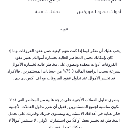
أدعم حسابك
برامج الشراكات
أدوات تجارة الفوركس
تحليلات فنية
تنويه
يجب عليك أن تفكر فيما إذا كنت تفهم كيفية عمل عقود الفروقات وما إذا
كان بإمكانك تحمل المخاطر العالية بخسارة أموالك, تعتبر عقود
الفروقات أدوات معقدة وتنطوي على مخاطر عالية لخسارة الأموال
بسرعة بسبب الرافعة المالية 75.3% من حسابات المستثمرين , فالأفراد
قد تخسر الأموال عند تداول عقود الفروقات مع اف اكس دى دى .
ينطوي تداول العملات الأجنبية على درجة عالية من المخاطر التي قد لا
تكون مناسبة لجميع المستثمرين , فقبل أن تقرر تداول العملات الأجنبية
فكر بعناية في أهدافك الاستثمارية ومستوى خبرتك وقدرتك على تحمل
المخاطر. قد تخسر بعضًا أو كلًا من استثمارك الأولي , لا تستثمر أموالاً لا
يمكنك تحمل خسارتها.