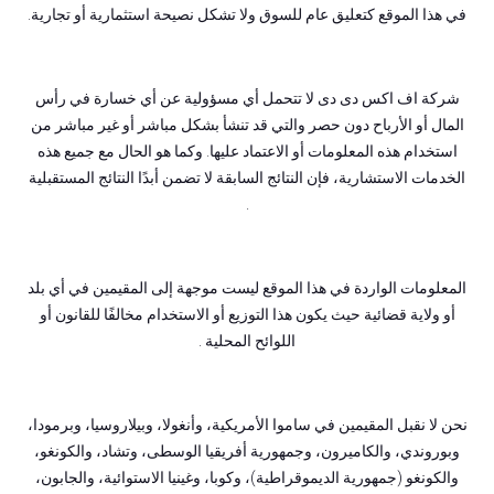
في هذا الموقع كتعليق عام للسوق ولا تشكل نصيحة استثمارية أو تجارية.
شركة اف اكس دى دى لا تتحمل أي مسؤولية عن أي خسارة في رأس
المال أو الأرباح دون حصر والتي قد تنشأ بشكل مباشر أو غير مباشر من
استخدام هذه المعلومات أو الاعتماد عليها. وكما هو الحال مع جميع هذه
الخدمات الاستشارية، فإن النتائج السابقة لا تضمن أبدًا النتائج المستقبلية
.
المعلومات الواردة في هذا الموقع ليست موجهة إلى المقيمين في أي بلد
أو ولاية قضائية حيث يكون هذا التوزيع أو الاستخدام مخالفًا للقانون أو
اللوائح المحلية .
نحن لا نقبل المقيمين في ساموا الأمريكية، وأنغولا، وبيلاروسيا، وبرمودا،
وبوروندي، والكاميرون، وجمهورية أفريقيا الوسطى، وتشاد، والكونغو،
والكونغو (جمهورية الديموقراطية)، وكوبا، وغينيا الاستوائية، والجابون،