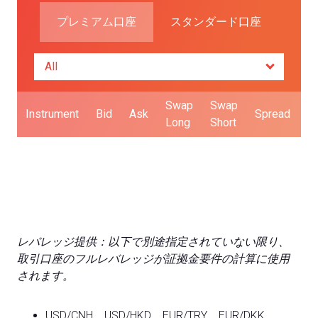
プレミアム口座
スタンダード口座
Swap
Swap
Instrument
Bid
Ask
Spread
L
Long
Short
レバレッジ提供：以下で別途指定されていない限り、
取引口座のフルレバレッジが証拠金要件の計算に使用
されます。
USD/CNH、USD/HKD、EUR/TRY、EUR/DKK、